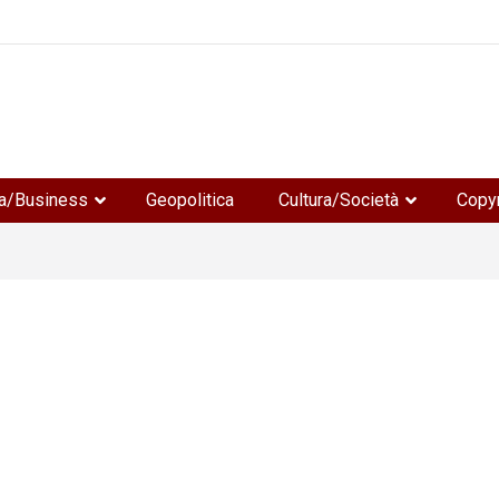
e
a/Business
Geopolitica
Cultura/Società
Copyr