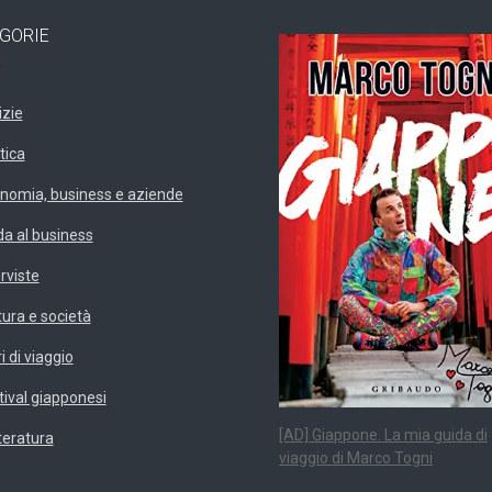
GORIE
izie
tica
nomia, business e aziende
da al business
erviste
tura e società
i di viaggio
tival giapponesi
[AD] Giappone. La mia guida di
teratura
viaggio di Marco Togni