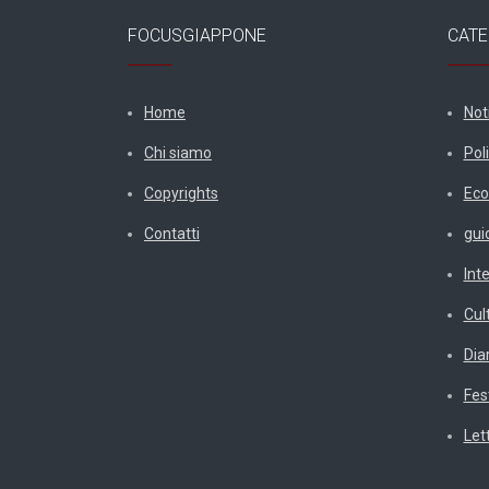
FOCUSGIAPPONE
CATE
Home
Not
Chi siamo
Poli
Copyrights
Eco
Contatti
gui
Int
Cul
Diar
Fes
Let