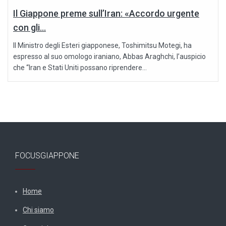
Il Giappone preme sull’Iran: «Accordo urgente
con gli...
Il Ministro degli Esteri giapponese, Toshimitsu Motegi, ha
espresso al suo omologo iraniano, Abbas Araghchi, l’auspicio
che “Iran e Stati Uniti possano riprendere...
FOCUSGIAPPONE
Home
Chi siamo