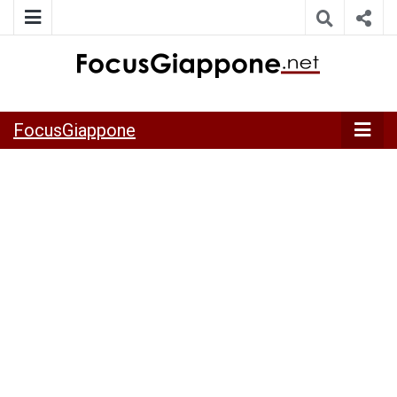
ITALIA GIAPPONE | Notiziario su economia, cultura e società
FocusGiappo
della Japan Italy Economic Federation
FocusGiappone