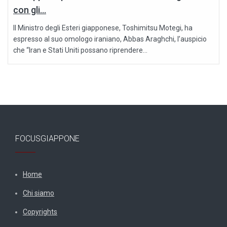
con gli...
Il Ministro degli Esteri giapponese, Toshimitsu Motegi, ha
espresso al suo omologo iraniano, Abbas Araghchi, l’auspicio
che “Iran e Stati Uniti possano riprendere...
FOCUSGIAPPONE
Home
Chi siamo
Copyrights