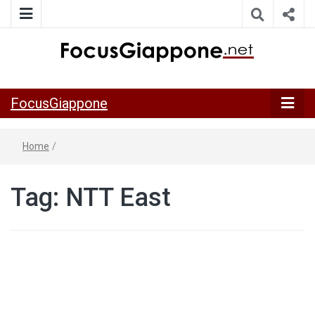
ITALIA GIAPPONE | Notiziario su economia, cultura e società
FocusGiappo
della Japan Italy Economic Federation
FocusGiappone
Home
/
Tag:
NTT East