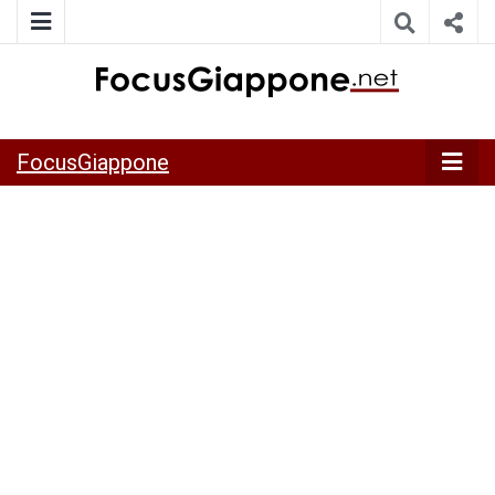
ITALIA GIAPPONE | Notiziario su economia, cultura e società
FocusGiappo
della Japan Italy Economic Federation
FocusGiappone