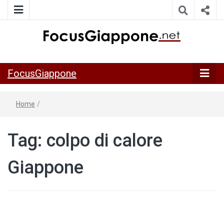
ITALIA GIAPPONE | Notiziario su economia, cultura e società
FocusGiappo
della Japan Italy Economic Federation
FocusGiappone
Home
/
Tag:
colpo di calore
Giappone