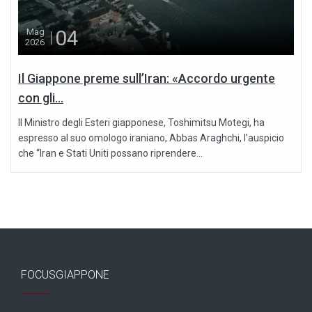
04
Mag
2026
Il Giappone preme sull’Iran: «Accordo urgente
con gli...
Il Ministro degli Esteri giapponese, Toshimitsu Motegi, ha
espresso al suo omologo iraniano, Abbas Araghchi, l’auspicio
che “Iran e Stati Uniti possano riprendere...
FOCUSGIAPPONE