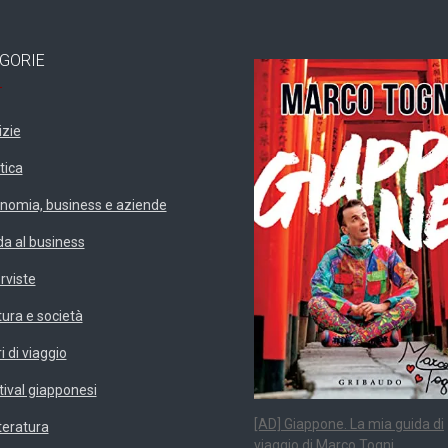
GORIE
izie
tica
nomia, business e aziende
da al business
erviste
tura e società
i di viaggio
tival giapponesi
[AD] Giappone. La mia guida di
teratura
viaggio di Marco Togni