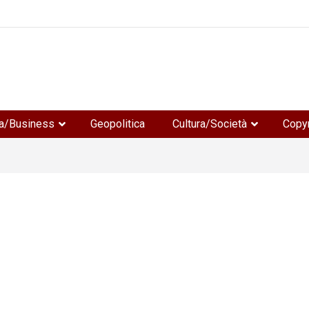
e
a/Business
Geopolitica
Cultura/Società
Copyr