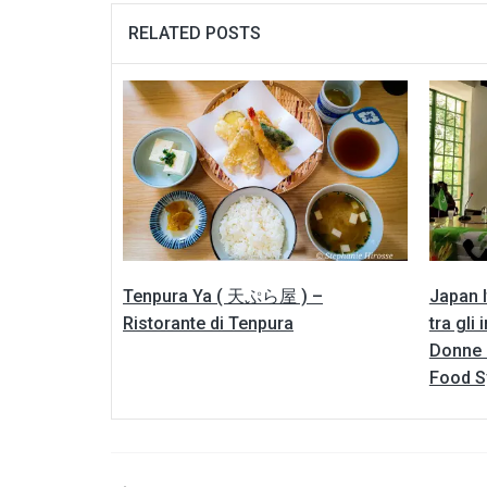
RELATED POSTS
Tenpura Ya ( 天ぷら屋 ) –
Japan 
Ristorante di Tenpura
tra gli
Donne 
Food S