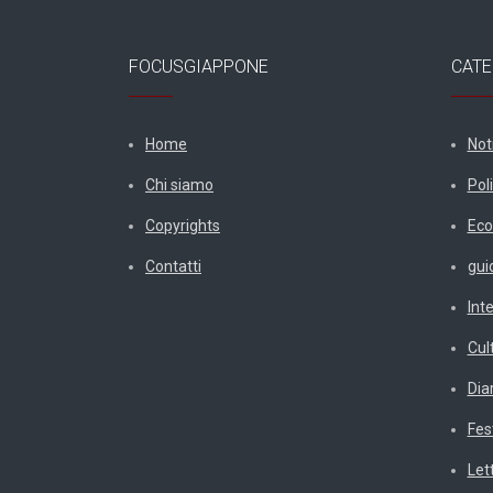
FOCUSGIAPPONE
CATE
Home
Not
Chi siamo
Poli
Copyrights
Eco
Contatti
gui
Int
Cul
Diar
Fes
Let