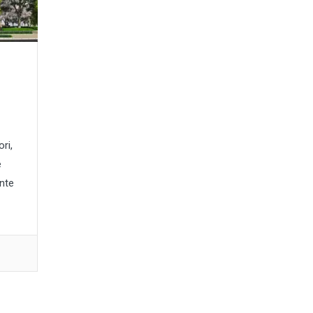
ri,
e
ente