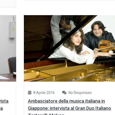
8 Aprile 2016
No Responses
vista
Ambasciatore della musica italiana in
la
Giappone: intervista al Gran Duo Italiano