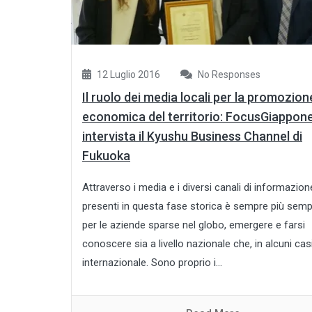
12 Luglio 2016
No Responses
Il ruolo dei media locali per la promozion
economica del territorio: FocusGiappon
intervista il Kyushu Business Channel di
Fukuoka
Attraverso i media e i diversi canali di informazion
presenti in questa fase storica è sempre più sempl
per le aziende sparse nel globo, emergere e farsi
conoscere sia a livello nazionale che, in alcuni casi
internazionale. Sono proprio i...