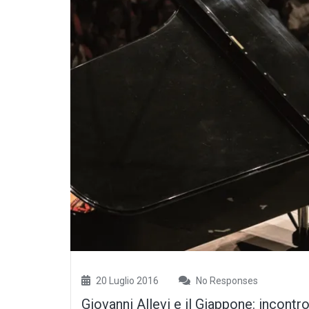
20 Luglio 2016
No Responses
Giovanni Allevi e il Giappone: incontr