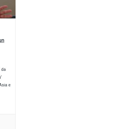
un
 da
’
’Asia e