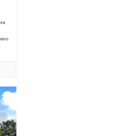
pea
liano