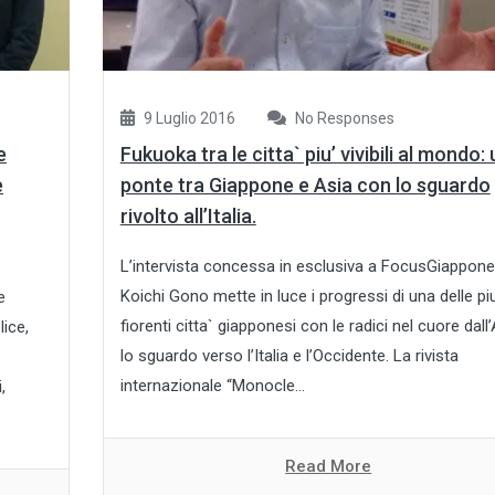
9 Luglio 2016
No Responses
e
Fukuoka tra le citta` piu’ vivibili al mondo: 
e
ponte tra Giappone e Asia con lo sguardo
rivolto all’Italia.
L’intervista concessa in esclusiva a FocusGiappone
Koichi Gono mette in luce i progressi di una delle piu
e
fiorenti citta` giapponesi con le radici nel cuore dall
ice,
lo sguardo verso l’Italia e l’Occidente. La rivista
internazionale “Monocle...
,
Read More