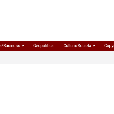
e
a/Business
Geopolitica
Cultura/Società
Copyr