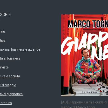
GORIE
izie
tica
nomia, business e aziende
da al business
erviste
tura e società
i di viaggio
tival giapponesi
[AD] Giappone. La mia guida di
teratura
viaggio di Marco Togni