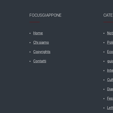
FOCUSGIAPPONE
CATE
Home
Not
Chi siamo
Poli
Copyrights
Eco
Contatti
gui
Int
Cul
Diar
Fes
Let