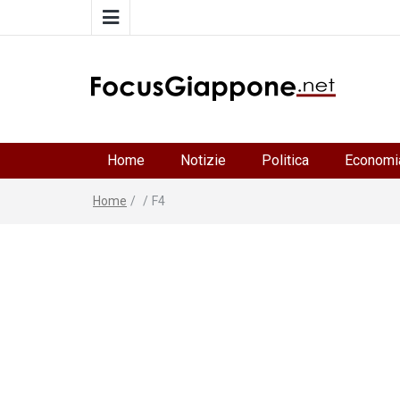
FocusGiappone
ITALIA GIAPPONE | Notiziario su economia, cultura 
società della Japan Italy Economic Federation
Home
Notizie
Politica
Economi
Home
/
/
F4