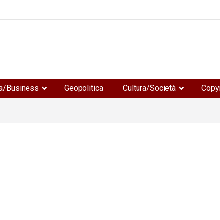
e
a/Business
Geopolitica
Cultura/Società
Copyr